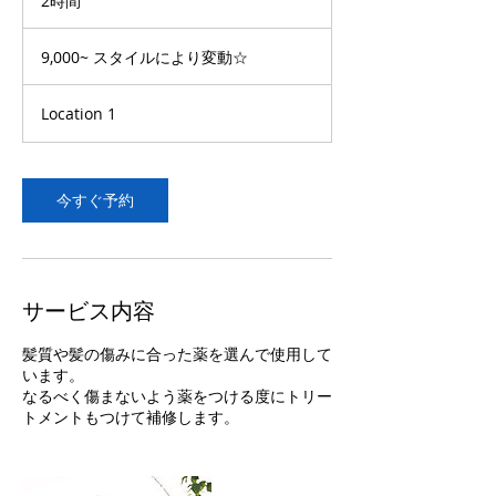
2時間
2
時
9,000~
間
ス
9,000~ スタイルにより変動☆
タ
イ
ル
Location 1
に
よ
り
変
動
☆
今すぐ予約
サービス内容
髪質や髪の傷みに合った薬を選んで使用して
います。
なるべく傷まないよう薬をつける度にトリー
トメントもつけて補修します。